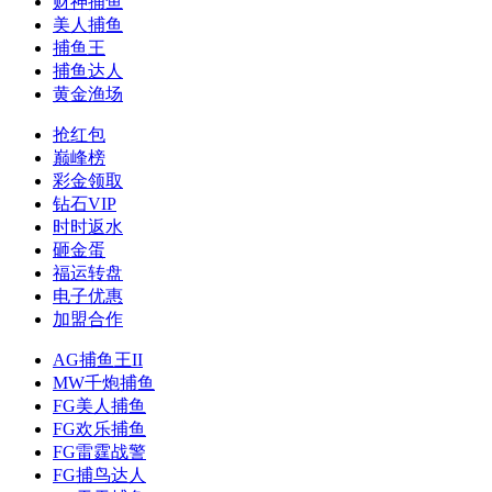
财神捕鱼
美人捕鱼
捕鱼王
捕鱼达人
黄金渔场
抢红包
巅峰榜
彩金领取
钻石VIP
时时返水
砸金蛋
福运转盘
电子优惠
加盟合作
AG捕鱼王II
MW千炮捕鱼
FG美人捕鱼
FG欢乐捕鱼
FG雷霆战警
FG捕鸟达人